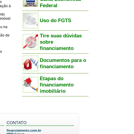
to
Federal
lação à
nto
 imóvel
Uso do FGTS
ou na
Tire suas dúvidas
ção de
sobre
financiamento
eu
a
Documentos para o
financiamento
Etapas do
financiamento
imobiliário
CONTATO
financiamento.com.br