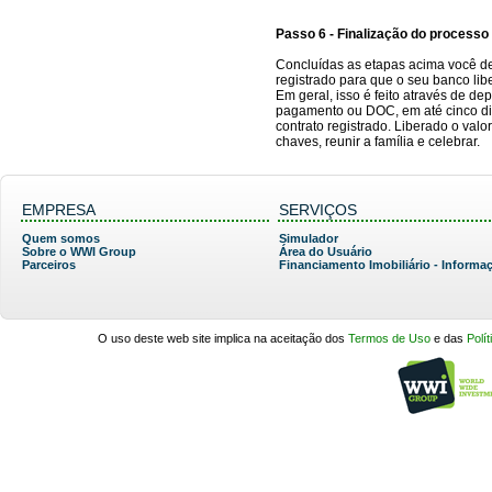
Passo 6 - Finalização do processo
Concluídas as etapas acima você de
registrado para que o seu banco lib
Em geral, isso é feito através de de
pagamento ou DOC, em até cinco di
contrato registrado. Liberado o val
chaves, reunir a família e celebrar.
EMPRESA
SERVIÇOS
Quem somos
Simulador
Sobre o WWI Group
Área do Usuário
Parceiros
Financiamento Imobiliário - Informa
O uso deste web site implica na aceitação dos
Termos de Uso
e das
Polí