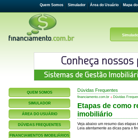
Quem Somos
Simulador
Área do Usuário
Mapa do 
Simulado
Dúvidas Frequentes
QUEM SOMOS
financiamento.com.br
Dúvidas Freque
SIMULADOR
Etapas de como r
imobiliário
ÁREA DO USUÁRIO
Veja abaixo um resumo das etapas n
DÚVIDAS FREQUENTES
Leia atentamente as dicas para o fi
FINANCIAMENTOS IMOBILIÁRIOS