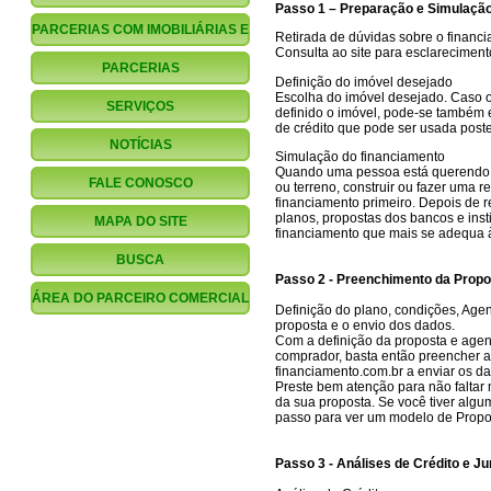
Passo 1 – Preparação e Simulaçã
PARCERIAS COM IMOBILIÁRIAS E
Retirada de dúvidas sobre o financ
Consulta ao site para esclareciment
CORRETORES
PARCERIAS
Definição do imóvel desejado
Escolha do imóvel desejado. Caso 
FINANCIAMENTO.COM.BR
SERVIÇOS
definido o imóvel, pode-se também 
de crédito que pode ser usada post
NOTÍCIAS
Simulação do financiamento
Quando uma pessoa está querendo f
FALE CONOSCO
ou terreno, construir ou fazer uma 
financiamento primeiro. Depois de re
planos, propostas dos bancos e insti
MAPA DO SITE
financiamento que mais se adequa 
BUSCA
Passo 2 - Preenchimento da Propo
ÁREA DO PARCEIRO COMERCIAL
Definição do plano, condições, Age
proposta e o envio dos dados.
Com a definição da proposta e agent
comprador, basta então preencher a 
financiamento.com.br a enviar os da
Preste bem atenção para não falta
da sua proposta. Se você tiver alg
passo para ver um modelo de Propos
Passo 3 - Análises de Crédito e J