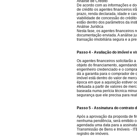
Análise de Crédito
De acordo com as informações e do
de crédito os agentes financeiros irã
prazo, renda declarada, idade e car
viabilidade de concessão do crédit
estão dentro dos parâmetros da insti
Análise Jurídica
Nesta fase, os agentes financeiros r
documentação enviada. A análise ju
transação imobiliária segura e a pr
Passo 4 - Avaliação do imóvel e vi
Os agentes financeiros solicitarão a
objeto do financiamento, agendando
engenheiro credenciado e o comprad
dá a garantia para o comprador de 
imóvel está dentro do valor de merc
época em que a aquisição estiver o
efetuada a partir de valores de mer
baseada numa perícia técnica minu
segurança que ele precisa para real
Passo 5 - Assinatura do contrato 
Após a aprovação da proposta de f
nenhuma pendência, será emitid
agendada uma data para a assinatur
Transmissão de Bens e Imóveis - ITBI
registro de imóveis.