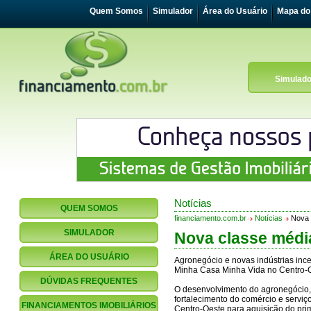
Quem Somos
Simulador
Área do Usuário
Mapa do 
Simulado
Notícias
QUEM SOMOS
financiamento.com.br
Notícias
Nova c
SIMULADOR
Nova classe médi
ÁREA DO USUÁRIO
Agronegócio e novas indústrias inc
Minha Casa Minha Vida no Centro-
DÚVIDAS FREQUENTES
O desenvolvimento do agronegócio, 
fortalecimento do comércio e servi
FINANCIAMENTOS IMOBILIÁRIOS
Centro-Oeste para aquisição do pri