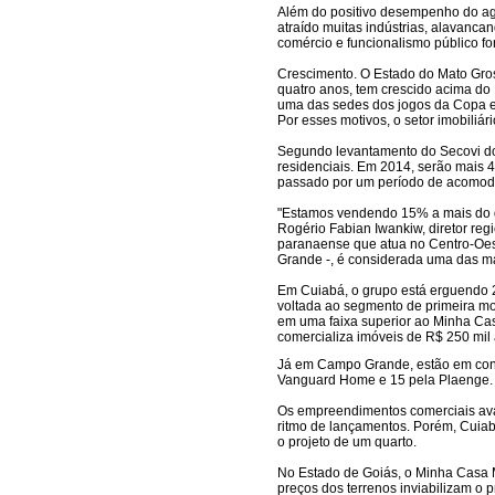
Além do positivo desempenho do ag
atraído muitas indústrias, alavanc
comércio e funcionalismo público for
Crescimento. O Estado do Mato Gro
quatro anos, tem crescido acima do P
uma das sedes dos jogos da Copa e 
Por esses motivos, o setor imobiliári
Segundo levantamento do Secovi do 
residenciais. Em 2014, serão mais 47
passado por um período de acomoda
"Estamos vendendo 15% a mais do q
Rogério Fabian Iwankiw, diretor reg
paranaense que atua no Centro-Oe
Grande -, é considerada uma das ma
Em Cuiabá, o grupo está erguendo 
voltada ao segmento de primeira m
em uma faixa superior ao Minha Cas
comercializa imóveis de R$ 250 mil 
Já em Campo Grande, estão em const
Vanguard Home e 15 pela Plaenge. 
Os empreendimentos comerciais av
ritmo de lançamentos. Porém, Cuia
o projeto de um quarto.
No Estado de Goiás, o Minha Casa M
preços dos terrenos inviabilizam o 