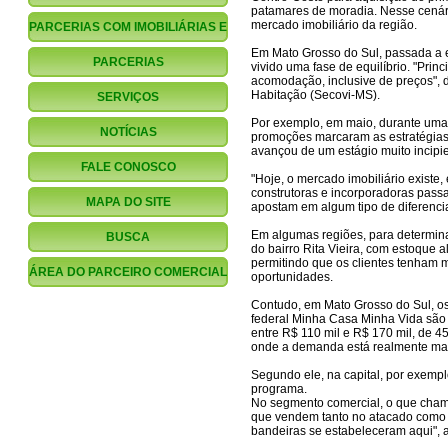
patamares de moradia. Nesse cenár
mercado imobiliário da região.
PARCERIAS COM IMOBILIÁRIAS E
Em Mato Grosso do Sul, passada a e
CORRETORES
PARCERIAS
vivido uma fase de equilíbrio. "Pr
acomodação, inclusive de preços", d
FINANCIAMENTO.COM.BR
Habitação (Secovi-MS).
SERVIÇOS
Por exemplo, em maio, durante uma
NOTÍCIAS
promoções marcaram as estratégias 
avançou de um estágio muito incipi
FALE CONOSCO
"Hoje, o mercado imobiliário existe,
construtoras e incorporadoras pass
MAPA DO SITE
apostam em algum tipo de diferencia
Em algumas regiões, para determina
BUSCA
do bairro Rita Vieira, com estoque 
permitindo que os clientes tenham 
ÁREA DO PARCEIRO COMERCIAL
oportunidades.
Contudo, em Mato Grosso do Sul, o
federal Minha Casa Minha Vida são 
entre R$ 110 mil e R$ 170 mil, de 4
onde a demanda está realmente mais
Segundo ele, na capital, por exempl
programa.
No segmento comercial, o que chama
que vendem tanto no atacado como n
bandeiras se estabeleceram aqui", a