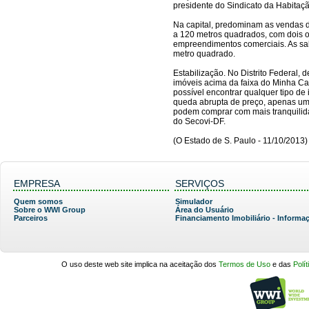
presidente do Sindicato da Habitaç
Na capital, predominam as vendas d
a 120 metros quadrados, com dois o
empreendimentos comerciais. As sal
metro quadrado.
Estabilização. No Distrito Federal, 
imóveis acima da faixa do Minha Ca
possível encontrar qualquer tipo de
queda abrupta de preço, apenas uma
podem comprar com mais tranquilida
do Secovi-DF.
(O Estado de S. Paulo - 11/10/2013)
EMPRESA
SERVIÇOS
Quem somos
Simulador
Sobre o WWI Group
Área do Usuário
Parceiros
Financiamento Imobiliário - Informa
O uso deste web site implica na aceitação dos
Termos de Uso
e das
Polí