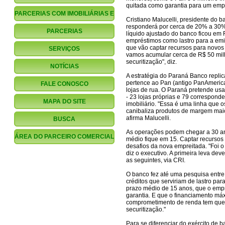
quitada como garantia para um emp
PARCERIAS COM IMOBILIÁRIAS E
Cristiano Malucelli, presidente do 
responderá por cerca de 20% a 30% 
CORRETORES
PARCERIAS
líquido ajustado do banco ficou em 
empréstimos como lastro para a emis
FINANCIAMENTO.COM.BR
que vão captar recursos para novos
SERVIÇOS
vamos acumular cerca de R$ 50 mil
securitização", diz.
NOTÍCIAS
A estratégia do Paraná Banco replic
pertence ao Pan (antigo PanAmerican
FALE CONOSCO
lojas de rua. O Paraná pretende usa
- 23 lojas próprias e 79 correspond
MAPA DO SITE
imobiliário. "Essa é uma linha que 
canibaliza produtos de margem maio
afirma Malucelli.
BUSCA
As operações podem chegar a 30 an
ÁREA DO PARCEIRO COMERCIAL
médio fique em 15. Captar recursos
desafios da nova empreitada. "Foi o 
diz o executivo. A primeira leva dev
as seguintes, via CRI.
O banco fez até uma pesquisa entre 
créditos que serviriam de lastro par
prazo médio de 15 anos, que o empr
garantia. E que o financiamento má
comprometimento de renda tem que 
securitização."
Para se diferenciar do exército de