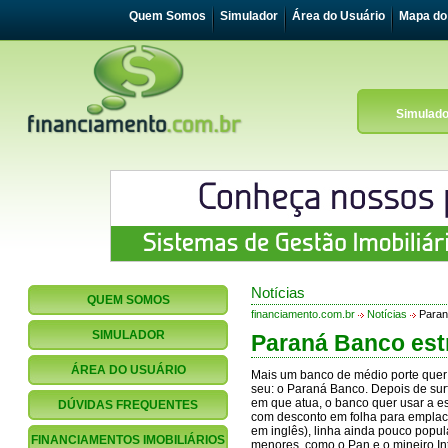
Quem Somos
Simulador
Área do Usuário
Mapa do 
Simulado
Notícias
QUEM SOMOS
financiamento.com.br
Notícias
Paraná
SIMULADOR
Paraná Banco estr
ÁREA DO USUÁRIO
Mais um banco de médio porte quer 
seu: o Paraná Banco. Depois de surf
em que atua, o banco quer usar a e
DÚVIDAS FREQUENTES
com desconto em folha para emplaca
em inglês), linha ainda pouco popul
FINANCIAMENTOS IMOBILIÁRIOS
menores, como o Pan e o mineiro In