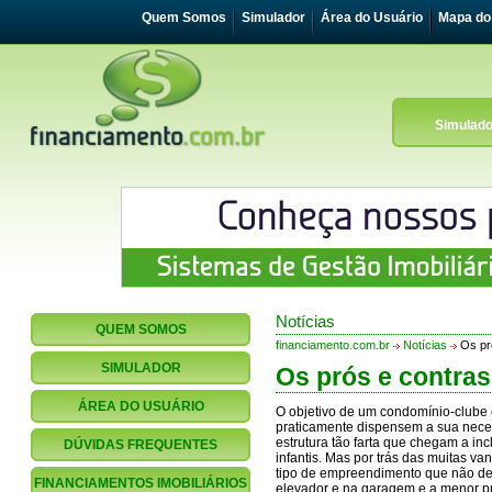
Quem Somos
Simulador
Área do Usuário
Mapa do 
Simulado
Notícias
QUEM SOMOS
financiamento.com.br
Notícias
Os pró
SIMULADOR
Os prós e contra
ÁREA DO USUÁRIO
O objetivo de um condomínio-clube é
praticamente dispensem a sua nece
estrutura tão farta que chegam a in
DÚVIDAS FREQUENTES
infantis. Mas por trás das muitas v
tipo de empreendimento que não d
FINANCIAMENTOS IMOBILIÁRIOS
elevador e na garagem e a menor p