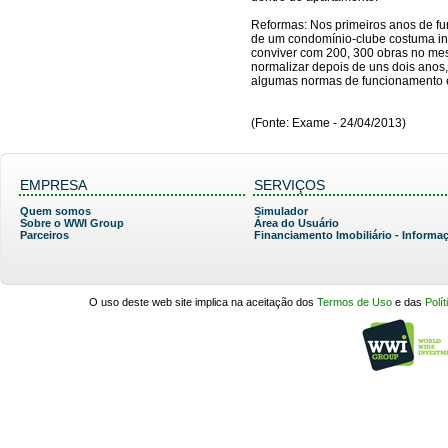
Reformas: Nos primeiros anos de f
de um condomínio-clube costuma i
conviver com 200, 300 obras no me
normalizar depois de uns dois anos
algumas normas de funcionamento e
(Fonte: Exame - 24/04/2013)
EMPRESA
SERVIÇOS
Quem somos
Simulador
Sobre o WWI Group
Área do Usuário
Parceiros
Financiamento Imobiliário - Informa
O uso deste web site implica na aceitação dos
Termos de Uso
e das
Polí