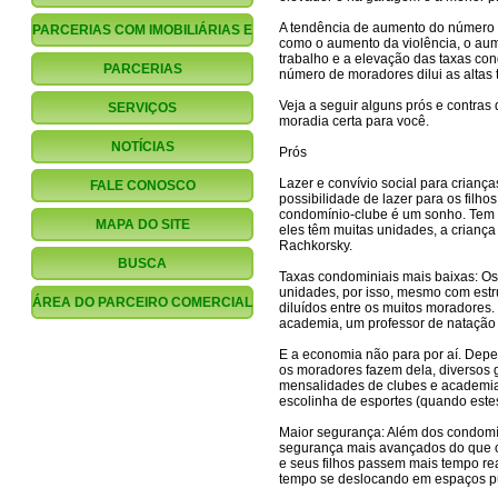
A tendência de aumento do número 
PARCERIAS COM IMOBILIÁRIAS E
como o aumento da violência, o au
trabalho e a elevação das taxas co
CORRETORES
PARCERIAS
número de moradores dilui as altas 
FINANCIAMENTO.COM.BR
Veja a seguir alguns prós e contras
SERVIÇOS
moradia certa para você.
NOTÍCIAS
Prós
Lazer e convívio social para crian
FALE CONOSCO
possibilidade de lazer para os filho
condomínio-clube é um sonho. Tem p
MAPA DO SITE
eles têm muitas unidades, a criança 
Rachkorsky.
BUSCA
Taxas condominiais mais baixas: 
unidades, por isso, mesmo com estr
ÁREA DO PARCEIRO COMERCIAL
diluídos entre os muitos moradores.
academia, um professor de natação 
E a economia não para por aí. Depe
os moradores fazem dela, diversos
mensalidades de clubes e academias
escolinha de esportes (quando estes
Maior segurança: Além dos condomín
segurança mais avançados do que o
e seus filhos passem mais tempo re
tempo se deslocando em espaços pú