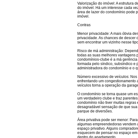
Valorização do imóvel: A estrutura 
do imóvel. Há um interesse cada vez
área de lazer do condomínio pode 
imóvel.
Contras
Menor privacidade: A mais óbvia de
privacidade. As chances de descer d
sem encontrar um vizinho nesse tip
Risco de má administração: Depend
todas as suas melhores vantagens p
condomínios-clube é a má gerência p
formada pelo síndico, subsíndico e
administradora do condomínio e o q
Número excessivo de veículos: Nos
enfrentando um congestionamento a
veículos torna a operação da gara
O condomínio se torna quase um es
um verdadeiro clube e traz parentes 
condomínio não tiver muitas regras 
desagradável sensação de que sua 
parque de diversões.
Área privativa pode ser menor: Pa
algumas empreendedoras vendem a
espaço privativo. Alguns comprado
esquecem de pensar no espaço em q
dentro do apartamento.