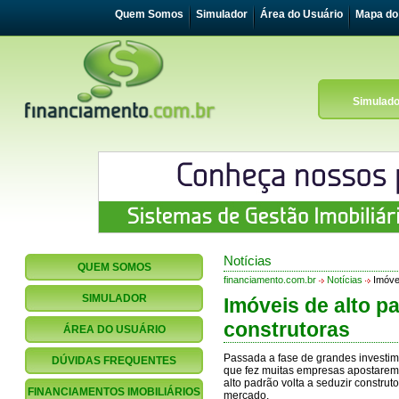
Quem Somos
Simulador
Área do Usuário
Mapa do 
Simulado
Notícias
QUEM SOMOS
financiamento.com.br
Notícias
Imóvei
SIMULADOR
Imóveis de alto p
construtoras
ÁREA DO USUÁRIO
Passada a fase de grandes investi
DÚVIDAS FREQUENTES
que fez muitas empresas apostarem 
alto padrão volta a seduzir constru
FINANCIAMENTOS IMOBILIÁRIOS
mercado.