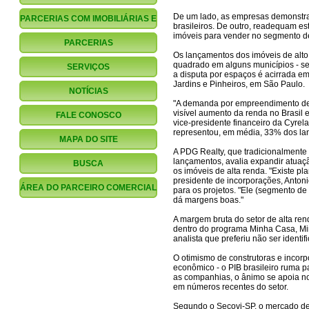
De um lado, as empresas demonstr
PARCERIAS COM IMOBILIÁRIAS E
brasileiros. De outro, readequam e
imóveis para vender no segmento de
CORRETORES
PARCERIAS
Os lançamentos dos imóveis de alto
FINANCIAMENTO.COM.BR
quadrado em alguns municípios - s
SERVIÇOS
a disputa por espaços é acirrada e
Jardins e Pinheiros, em São Paulo.
NOTÍCIAS
"A demanda por empreendimento de a
visível aumento da renda no Brasil 
FALE CONOSCO
vice-presidente financeiro da Cyrel
representou, em média, 33% dos l
MAPA DO SITE
A PDG Realty, que tradicionalmente
lançamentos, avalia expandir atuaç
BUSCA
os imóveis de alta renda. "Existe pl
presidente de incorporações, Antoni
ÁREA DO PARCEIRO COMERCIAL
para os projetos. "Ele (segmento de 
dá margens boas."
A margem bruta do setor de alta r
dentro do programa Minha Casa, M
analista que preferiu não ser identif
O otimismo de construtoras e incor
econômico - o PIB brasileiro ruma p
as companhias, o ânimo se apoia no
em números recentes do setor.
Segundo o Secovi-SP, o mercado de i