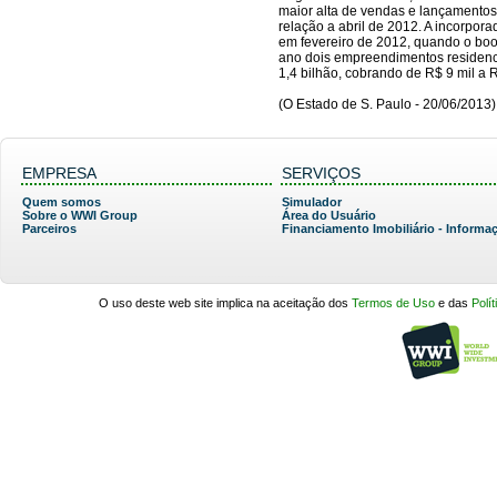
maior alta de vendas e lançamentos
relação a abril de 2012. A incorpor
em fevereiro de 2012, quando o boom
ano dois empreendimentos residenc
1,4 bilhão, cobrando de R$ 9 mil a 
(O Estado de S. Paulo - 20/06/2013)
EMPRESA
SERVIÇOS
Quem somos
Simulador
Sobre o WWI Group
Área do Usuário
Parceiros
Financiamento Imobiliário - Informa
O uso deste web site implica na aceitação dos
Termos de Uso
e das
Polí