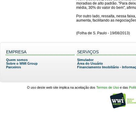
moradias de alto padrão. "Para deix
média, 30% do valor do bem", afirma 
Por outro lado, ressalta, nessa fai
aumenta, facilitando as negociações
(Folha de S. Paulo - 19/08/2013)
EMPRESA
SERVIÇOS
Quem somos
Simulador
Sobre o WWI Group
Área do Usuário
Parceiros
Financiamento Imobiliário - Informa
O uso deste web site implica na aceitação dos
Termos de Uso
e das
Polí