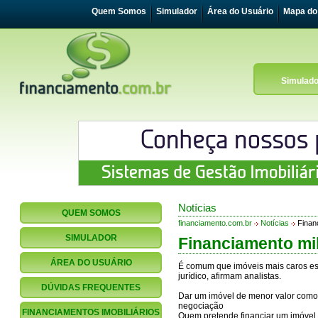
Quem Somos
Simulador
Área do Usuário
Mapa do 
Simulado
Notícias
QUEM SOMOS
financiamento.com.br
Notícias
Financ
SIMULADOR
Financiamento mil
ÁREA DO USUÁRIO
É comum que imóveis mais caros e
jurídico, afirmam analistas.
DÚVIDAS FREQUENTES
Dar um imóvel de menor valor como
negociação
FINANCIAMENTOS IMOBILIÁRIOS
Quem pretende financiar um imóvel