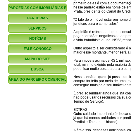
primeiro deles é com a documentaçã
nesse padrão estão em nome de empr
PARCERIAS COM IMOBILIÁRIAS E
Prata, presidente do Canal do Crédi
CORRETORES
PARCERIAS
"O fato de o imóvel estar em nome
jurídicos para o comprador."
FINANCIAMENTO.COM.BR
SERVIÇOS
A opinião é referendada pelo consult
pegar certidões negativas da empre
NOTÍCIAS
dívida trabalhista ou no INSS", ressa
Outro aspecto a ser considerado é o
FALE CONOSCO
maior esse montante, menor será a 
MAPA DO SITE
Para imóveis acima de R$ 1 milhão
total, mínimo exigido pela maioria d
pode ficar muito pesada para o com
BUSCA
Nesse cenário, quem já possui um i
ÁREA DO PARCEIRO COMERCIAL
compra for feita por meio de uma imo
consegue mais pelo seu imóvel ante
É preciso lembrar ainda que, na co
não pode usar os recursos da sua c
Tempo de Serviço).
EXTRAS
Outro cuidado importante é checar o
já que há menos unidades por prédi
Predial e Territorial Urbano).
Além disso, despesas adicionais, 