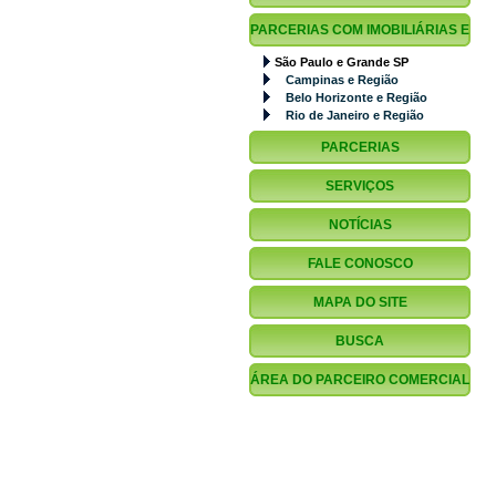
PARCERIAS COM IMOBILIÁRIAS E
São Paulo e Grande SP
CORRETORES
Campinas e Região
Belo Horizonte e Região
Rio de Janeiro e Região
PARCERIAS
FINANCIAMENTO.COM.BR
SERVIÇOS
NOTÍCIAS
FALE CONOSCO
MAPA DO SITE
BUSCA
ÁREA DO PARCEIRO COMERCIAL