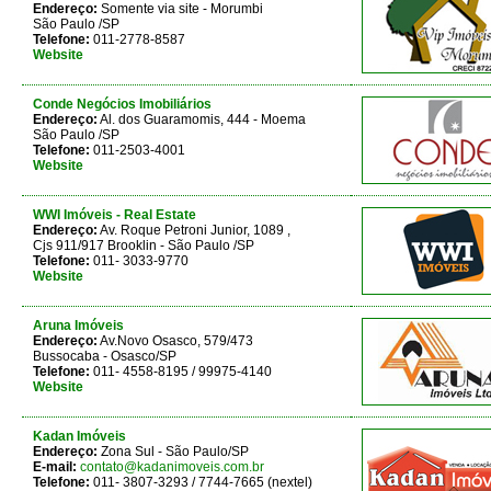
Endereço:
Somente via site - Morumbi
São Paulo /SP
Telefone:
011-2778-8587
Website
Conde Negócios Imobiliários
Endereço:
Al. dos Guaramomis, 444 - Moema
São Paulo /SP
Telefone:
011-2503-4001
Website
WWI Imóveis - Real Estate
Endereço:
Av. Roque Petroni Junior, 1089 ,
Cjs 911/917 Brooklin - São Paulo /SP
Telefone:
011- 3033-9770
Website
Aruna Imóveis
Endereço:
Av.Novo Osasco, 579/473
Bussocaba - Osasco/SP
Telefone:
011- 4558-8195 / 99975-4140
Website
Kadan Imóveis
Endereço:
Zona Sul - São Paulo/SP
E-mail:
contato@kadanimoveis.com.br
Telefone:
011- 3807-3293 / 7744-7665 (nextel)